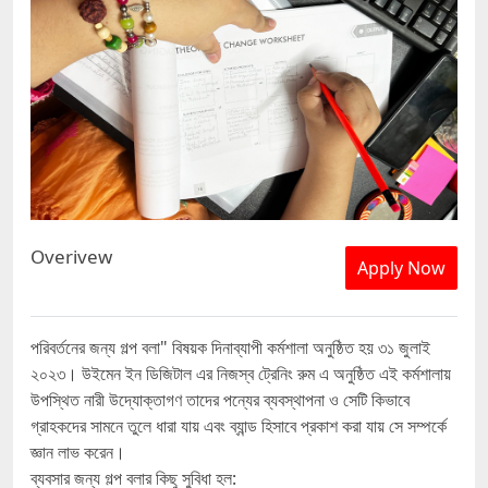
Overivew
Apply Now
পরিবর্তনের জন্য গল্প বলা" বিষয়ক দিনাব্যাপী কর্মশালা অনুষ্ঠিত হয় ৩১ জুলাই
২০২৩। উইমেন ইন ডিজিটাল এর নিজস্ব ট্রেনিং রুম এ অনুষ্ঠিত এই কর্মশালায়
উপস্থিত নারী উদ্যোক্তাগণ তাদের পন্যের ব্যবস্থাপনা ও সেটি কিভাবে
গ্রাহকদের সামনে তুলে ধারা যায় এবং ব্যান্ড হিসাবে প্রকাশ করা যায় সে সম্পর্কে
জ্ঞান লাভ করেন।
ব্যবসার জন্য গল্প বলার কিছু সুবিধা হল: